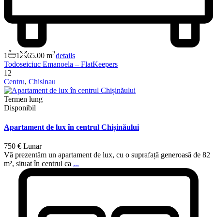
2
1
1
65.00 m
details
Todoseiciuc Emanoela – FlatKeepers
12
Centru
,
Chisinau
Termen lung
Disponibil
Apartament de lux în centrul Chișinăului
750 €
Lunar
Vă prezentăm un apartament de lux, cu o suprafață generoasă de 82
m², situat în centrul ca
...