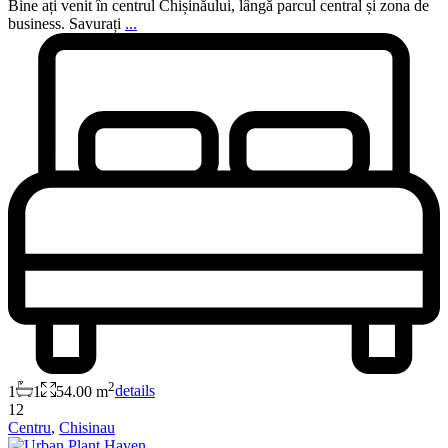
Bine ați venit în centrul Chișinăului, lângă parcul central și zona de
business. Savurați
...
2
1
1
54.00 m
details
12
Centru
,
Chisinau