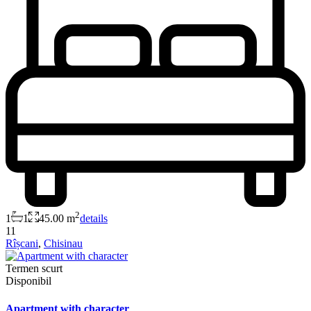
2
1
1
45.00 m
details
11
Rîșcani
,
Chisinau
Termen scurt
Disponibil
Apartment with character