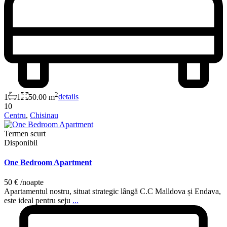
2
1
1
50.00 m
details
10
Centru
,
Chisinau
Termen scurt
Disponibil
One Bedroom Apartment
50 €
/noapte
Apartamentul nostru, situat strategic lângă C.C Malldova și Endava,
este ideal pentru seju
...