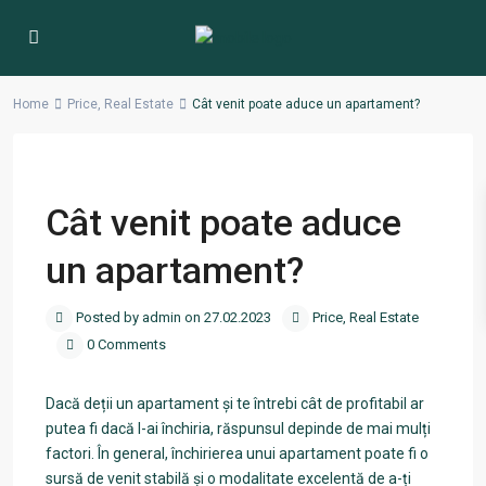
Home
Price
,
Real Estate
Cât venit poate aduce un apartament?
businesswoman house money
Previous
Next
Cât venit poate aduce
un apartament?
Posted by admin on 27.02.2023
Price
,
Real Estate
0 Comments
Dacă deții un apartament și te întrebi cât de profitabil ar
putea fi dacă l-ai închiria, răspunsul depinde de mai mulți
factori. În general, închirierea unui apartament poate fi o
sursă de venit stabilă și o modalitate excelentă de a-ți