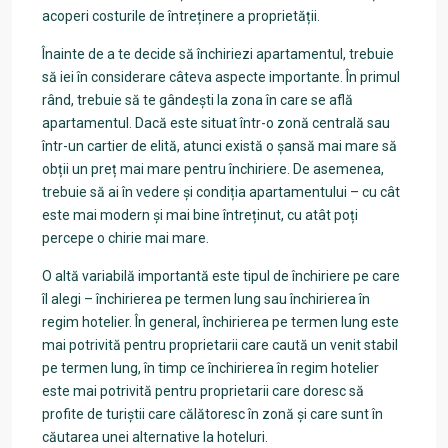
acoperi costurile de întreținere a proprietății.
Înainte de a te decide să închiriezi apartamentul, trebuie
să iei în considerare câteva aspecte importante. În primul
rând, trebuie să te gândești la zona în care se află
apartamentul. Dacă este situat într-o zonă centrală sau
într-un cartier de elită, atunci există o șansă mai mare să
obții un preț mai mare pentru închiriere. De asemenea,
trebuie să ai în vedere și condiția apartamentului – cu cât
este mai modern și mai bine întreținut, cu atât poți
percepe o chirie mai mare.
O altă variabilă importantă este tipul de închiriere pe care
îl alegi – închirierea pe termen lung sau închirierea în
regim hotelier. În general, închirierea pe termen lung este
mai potrivită pentru proprietarii care caută un venit stabil
pe termen lung, în timp ce închirierea în regim hotelier
este mai potrivită pentru proprietarii care doresc să
profite de turiștii care călătoresc în zonă și care sunt în
căutarea unei alternative la hoteluri.