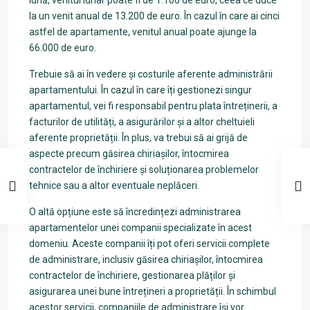
lună, venitul lunar poate fi de 1.100 de euro, ceea ce duce
la un venit anual de 13.200 de euro. În cazul în care ai cinci
astfel de apartamente, venitul anual poate ajunge la
66.000 de euro.
Trebuie să ai în vedere și costurile aferente administrării
apartamentului. În cazul în care îți gestionezi singur
apartamentul, vei fi responsabil pentru plata întreținerii, a
facturilor de utilități, a asigurărilor și a altor cheltuieli
aferente proprietății. În plus, va trebui să ai grijă de
aspecte precum găsirea chiriașilor, întocmirea
contractelor de închiriere și soluționarea problemelor
tehnice sau a altor eventuale neplăceri.
O altă opțiune este să încredințezi administrarea
apartamentelor unei companii specializate în acest
domeniu. Aceste companii îți pot oferi servicii complete
de administrare, inclusiv găsirea chiriașilor, întocmirea
contractelor de închiriere, gestionarea plăților și
asigurarea unei bune întrețineri a proprietății. În schimbul
acestor servicii, companiile de administrare își vor