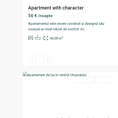
Apartment with character
50 €
/noapte
Apartamentul este recent construit și designul său
vizează un nivel ridicat de confort. Ec
...
2
1
1
45.00 m
Centru
,
12
Chisinau
Termen lung
Disponibil