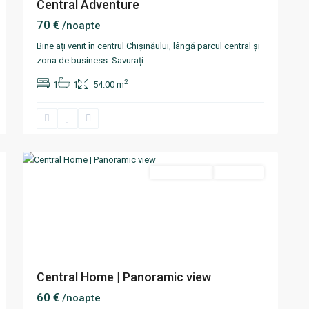
Central Adventure
70 €
/noapte
Bine ați venit în centrul Chișinăului, lângă parcul central și
zona de business. Savurați
...
2
1
1
54.00 m
Centru
,
8
Chisinau
Termen scurt
Disponibil
Central Home | Panoramic view
60 €
/noapte