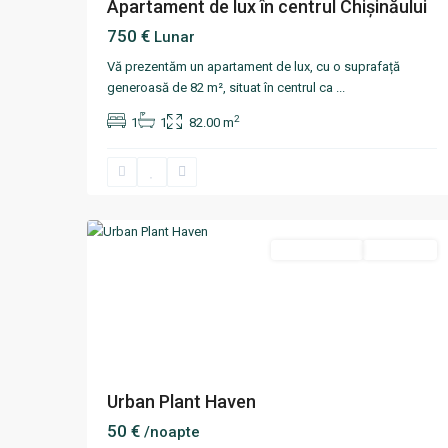
Apartament de lux în centrul Chișinăului
750 €
Lunar
Vă prezentăm un apartament de lux, cu o suprafață
generoasă de 82 m², situat în centrul ca
...
2
1
1
82.00 m
Centru
,
12
Chisinau
Termen scurt
Disponibil
Urban Plant Haven
50 €
/noapte