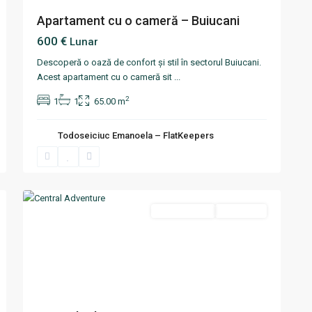
Apartament cu o cameră – Buiucani
600 €
Lunar
Descoperă o oază de confort și stil în sectorul Buiucani.
Acest apartament cu o cameră sit
...
2
1
1
65.00 m
Todoseiciuc Emanoela – FlatKeepers
Centru
,
12
Chisinau
Termen scurt
Disponibil