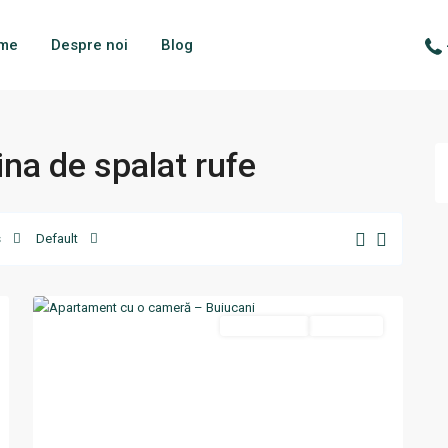
me
Despre noi
Blog
ina de spalat rufe
s
Default
Buiucani
,
13
Chisinau
Termen lung
Disponibil