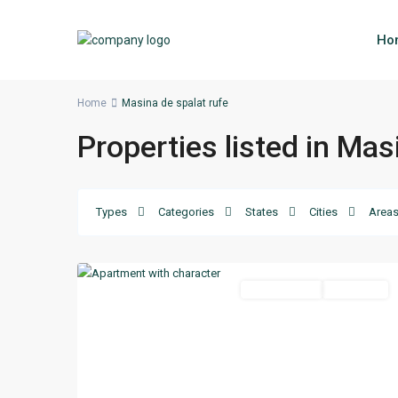
Ho
Home
Masina de spalat rufe
Properties listed in Mas
Types
Categories
States
Cities
Area
Rîșcani
,
11
Chisinau
Termen scurt
Disponibil