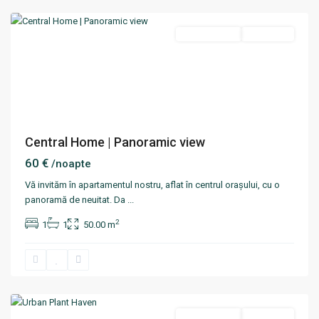
Termen scurt
Disponibil
Central Home | Panoramic view
60 €
/noapte
Vă invităm în apartamentul nostru, aflat în centrul orașului, cu o
panoramă de neuitat. Da
...
2
1
1
50.00 m
Centru
,
Chisinau
Termen scurt
Disponibil