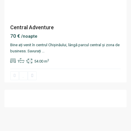
Central Adventure
70 €
/noapte
Bine ați venit în centrul Chișinăului, lângă parcul central și zona de
business. Savurați
...
2
1
1
54.00 m