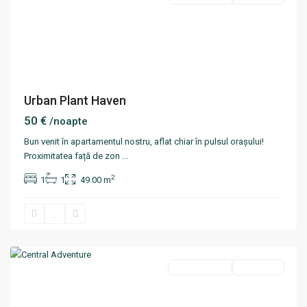
Urban Plant Haven
50 €
/noapte
Bun venit în apartamentul nostru, aflat chiar în pulsul orașului!
Proximitatea față de zon
...
2
1
1
49.00 m
Centru
,
Chisinau
Termen scurt
Disponibil