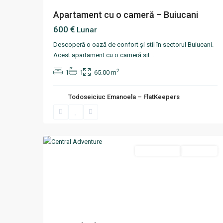
Apartament cu o cameră – Buiucani
600 €
Lunar
Descoperă o oază de confort și stil în sectorul Buiucani.
Acest apartament cu o cameră sit
...
2
1
1
65.00 m
Todoseiciuc Emanoela – FlatKeepers
Centru
,
12
Chisinau
Termen scurt
Disponibil