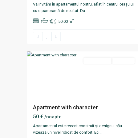
Vă invităm în apartamentul nostru, aflat în centrul orașului,
cu o panoramă de neuitat. Da
...
2
1
1
50.00 m
Rîșcani
,
11
Chisinau
Termen scurt
Disponibil
Apartment with character
50 €
/noapte
Apartamentul este recent construit și designul său
vizează un nivel ridicat de confort. Ec
...