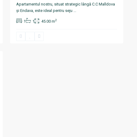
Apartamentul nostru, situat strategic lângă C.C Malldova
și Endava, este ideal pentru seju
...
2
1
1
45.00 m