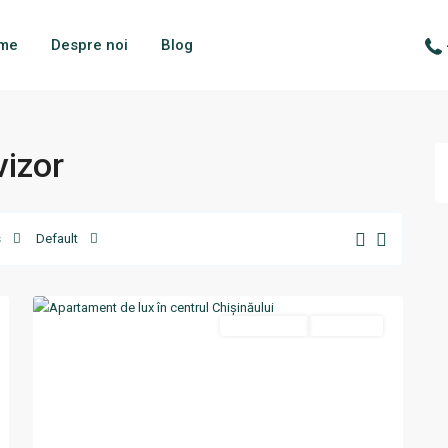
me
Despre noi
Blog
vizor
s
Default
Centru
,
12
Chisinau
Termen lung
Disponibil