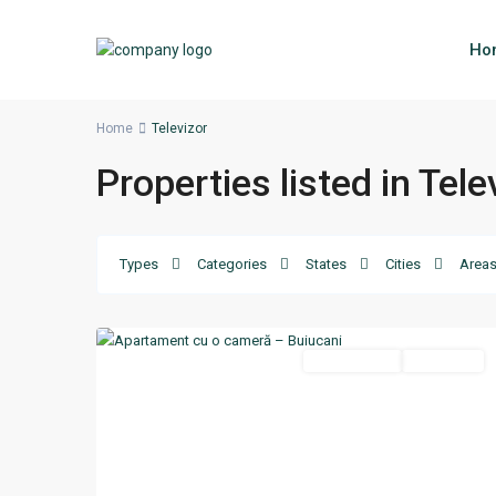
Ho
Home
Televizor
Properties listed in Tele
Types
Categories
States
Cities
Area
Buiucani
,
13
Chisinau
Termen lung
Disponibil