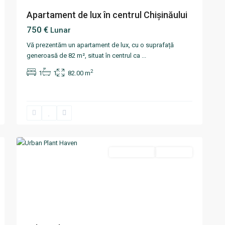
Apartament de lux în centrul Chișinăului
750 €
Lunar
Vă prezentăm un apartament de lux, cu o suprafață
generoasă de 82 m², situat în centrul ca
...
2
1
1
82.00 m
Centru
,
12
Chisinau
Termen scurt
Disponibil