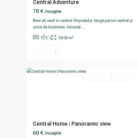
Central Adventure
70 €
/noapte
Bine ați venit în centrul Chișinăului, lângă parcul central și
zona de business. Savurați
...
2
1
1
54.00 m
Centru
,
8
Chisinau
Termen scurt
Disponibil
Central Home | Panoramic view
60 €
/noapte