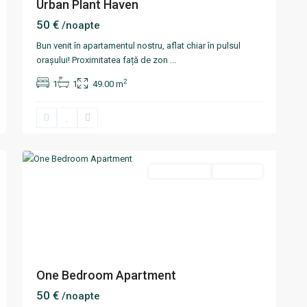
Urban Plant Haven
50 €
/noapte
Bun venit în apartamentul nostru, aflat chiar în pulsul
orașului! Proximitatea față de zon
...
2
1
1
49.00 m
Centru
,
10
Chisinau
Termen scurt
Disponibil
One Bedroom Apartment
50 €
/noapte