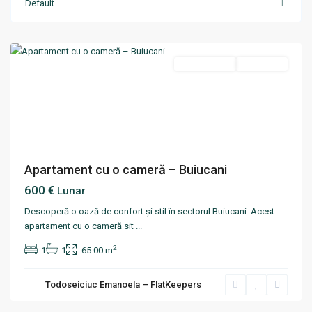
Default
Buiucani
,
Chisinau
Termen lung
Disponibil
Apartament cu o cameră – Buiucani
600 €
Lunar
Descoperă o oază de confort și stil în sectorul Buiucani. Acest
apartament cu o cameră sit
...
2
1
1
65.00 m
Todoseiciuc Emanoela – FlatKeepers
Centru
,
Chisinau