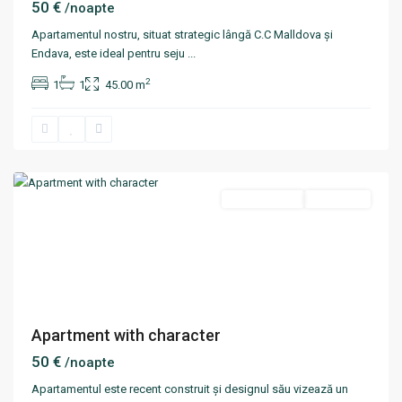
50 €
/noapte
Apartamentul nostru, situat strategic lângă C.C Malldova și
Endava, este ideal pentru seju
...
2
1
1
45.00 m
Rîșcani
,
Chisinau
Termen scurt
Disponibil
Apartment with character
50 €
/noapte
Apartamentul este recent construit și designul său vizează un