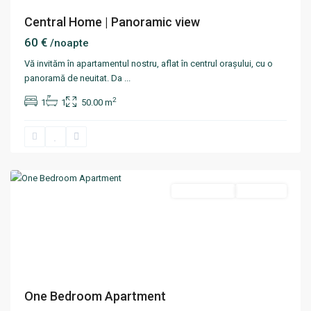
Central Home | Panoramic view
60 €
/noapte
Vă invităm în apartamentul nostru, aflat în centrul orașului, cu o
panoramă de neuitat. Da
...
2
1
1
50.00 m
Centru
,
Chisinau
Termen scurt
Disponibil
One Bedroom Apartment