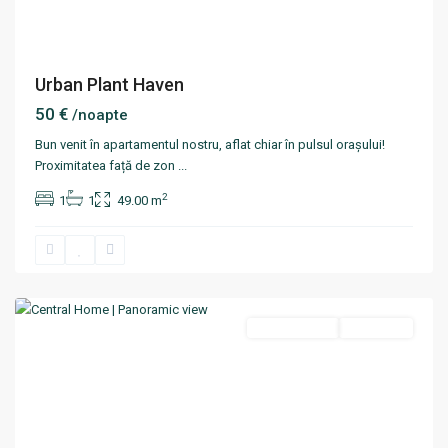
Urban Plant Haven
50 €
/noapte
Bun venit în apartamentul nostru, aflat chiar în pulsul orașului!
Proximitatea față de zon
...
2
1
1
49.00 m
Centru
,
Chisinau
Termen scurt
Disponibil