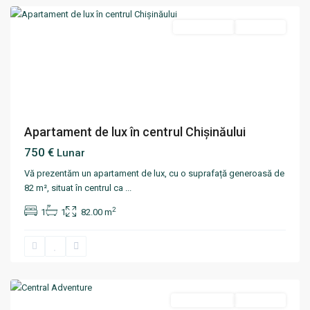
Termen lung
Disponibil
Apartament de lux în centrul Chișinăului
750 €
Lunar
Vă prezentăm un apartament de lux, cu o suprafață generoasă de
82 m², situat în centrul ca
...
2
1
1
82.00 m
Centru
,
Chisinau
Termen scurt
Disponibil