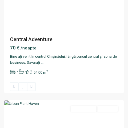
Central Adventure
70 €
/noapte
Bine ați venit în centrul Chișinăului, lângă parcul central și zona de
business. Savurați
...
2
1
1
54.00 m
Centru
,
Chisinau
Termen scurt
Disponibil