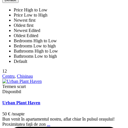
Price High to Low
Price Low to High
Newest first
Oldest first
Newest Edited
Oldest Edited
Bedrooms High to Low
Bedrooms Low to high
Bathrooms High to Low
Bathrooms Low to high
Default
12
Centru
,
Chisinau
Termen scurt
Disponibil
Urban Plant Haven
50 €
/noapte
Bun venit în apartamentul nostru, aflat chiar în pulsul orașului!
Proximitatea față de zon
...