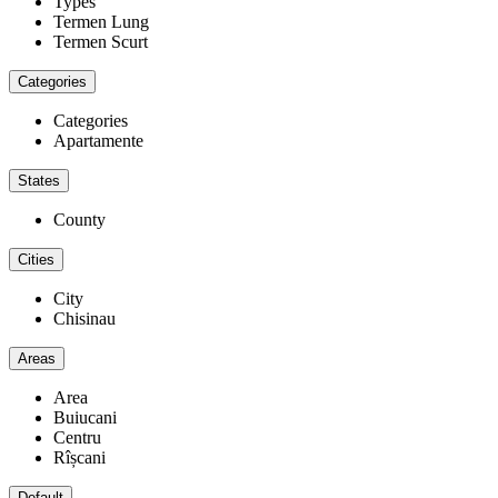
Types
Termen Lung
Termen Scurt
Categories
Categories
Apartamente
States
County
Cities
City
Chisinau
Areas
Area
Buiucani
Centru
Rîșcani
Default