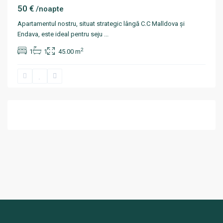
50 €
/noapte
Apartamentul nostru, situat strategic lângă C.C Malldova și
Endava, este ideal pentru seju
...
2
1
1
45.00 m