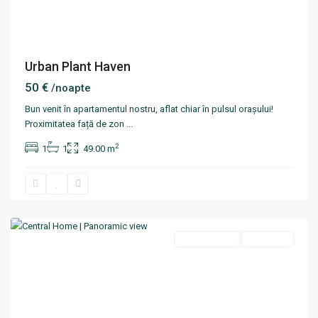
Urban Plant Haven
50 €
/noapte
Bun venit în apartamentul nostru, aflat chiar în pulsul orașului!
Proximitatea față de zon
...
2
1
1
49.00 m
Centru
,
Chisinau
Termen scurt
Disponibil