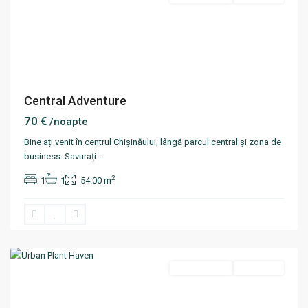
Central Adventure
70 €
/noapte
Bine ați venit în centrul Chișinăului, lângă parcul central și zona de
business. Savurați
...
2
1
1
54.00 m
Centru
,
Chisinau
Termen scurt
Disponibil