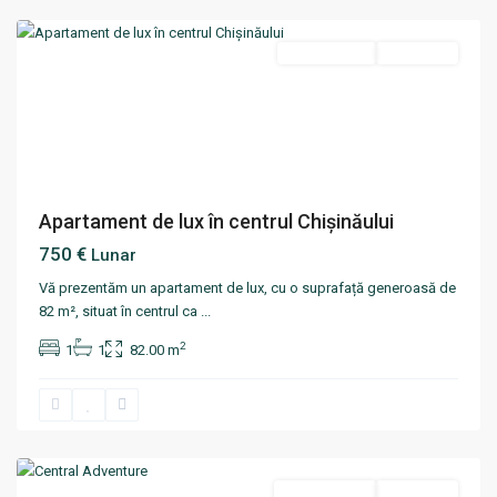
Termen lung
Disponibil
Apartament de lux în centrul Chișinăului
750 €
Lunar
Vă prezentăm un apartament de lux, cu o suprafață generoasă de
82 m², situat în centrul ca
...
2
1
1
82.00 m
Centru
,
Chisinau
Termen scurt
Disponibil