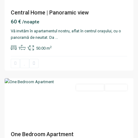
Central Home | Panoramic view
60 €
/noapte
Vă invităm în apartamentul nostru, aflat în centrul orașului, cu o
panoramă de neuitat. Da
...
2
1
1
50.00 m
Centru
,
Chisinau
Termen scurt
Disponibil
One Bedroom Apartment